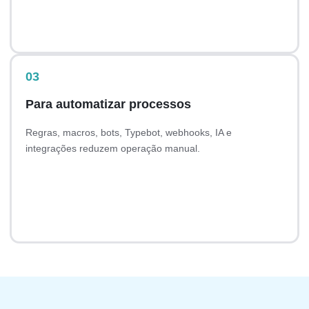
Equipes e agentes
SLAs e relatórios
03
Para automatizar processos
Regras, macros, bots, Typebot, webhooks, IA e
integrações reduzem operação manual.
Captain e copiloto
APIs e webhooks
Ferramentas MCP