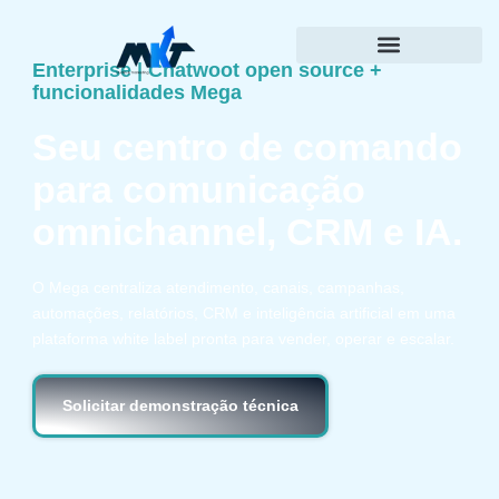
Enterprise | Chatwoot open source +
funcionalidades Mega
Seu centro de comando
para comunicação
omnichannel, CRM e IA.
O Mega centraliza atendimento, canais, campanhas,
automações, relatórios, CRM e inteligência artificial em uma
plataforma white label pronta para vender, operar e escalar.
Solicitar demonstração técnica